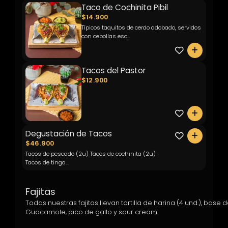
Taco de Cochinita Pibil
$14.900
Típicos taquitos de cerdo adobado, servidos
con cebollas esc...
0
Tacos del Pastor
$12.900
0
Degustación de Tacos
0
$46.900
Tacos de pescado (2u) Tacos de cochinita (2u)
Tacos de tinga...
Fajitas
Todas nuestras fajitas llevan tortilla de harina (4 und.), ba
Guacamole, pico de gallo y sour cream.