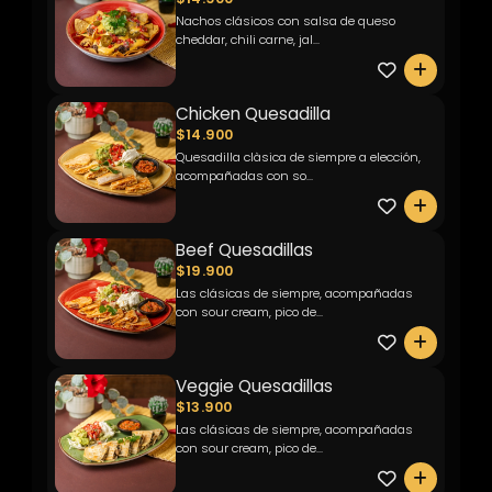
Nachos clásicos con salsa de queso
cheddar, chili carne, jal...
0
Chicken Quesadilla
$14.900
Quesadilla clàsica de siempre a elección,
acompañadas con so...
0
Beef Quesadillas
$19.900
Las clásicas de siempre, acompañadas
con sour cream, pico de...
0
Veggie Quesadillas
$13.900
Las clásicas de siempre, acompañadas
con sour cream, pico de...
0