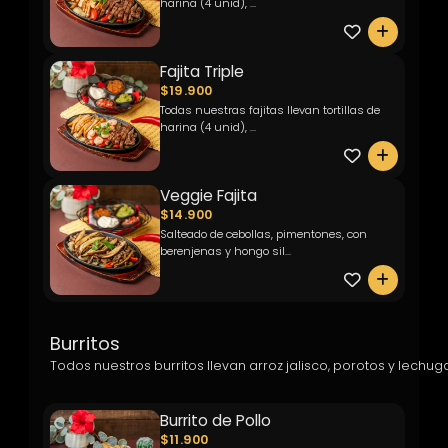
harina (4 unid), ...
0
Fajita Triple
$19.900
Todas nuestras fajitas llevan tortillas de
harina (4 unid), ...
0
Veggie Fajita
$14.900
Salteado de cebollas, pimentones, con
berenjenas y hongo sil...
0
Burritos
Todos nuestros burritos llevan arroz jalisco, porotos y lec
Burrito de Pollo
$11.900