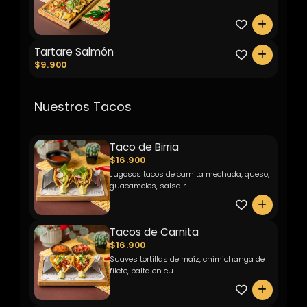
0
Tartare Salmón
0
$9.900
Nuestros Tacos
Taco de Birria
$16.900
Jugosos tacos de carnita mechada, queso,
guacamoles, salsa r...
0
Tacos de Carnita
$16.900
Suaves tortillas de maíz, chimichanga de
filete, palta en cu...
0