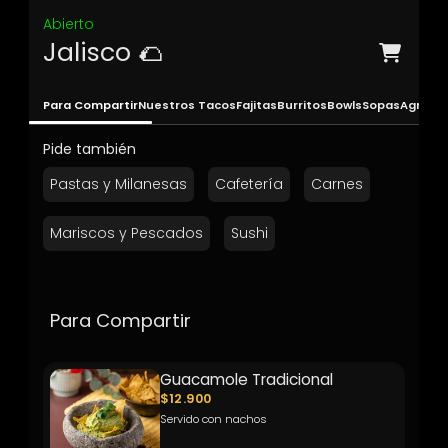
Abierto
Jalisco 🌮
Para Compartir
Nuestros Tacos
Fajitas
Burritos
Bowls
Sopas
Agrega
Pide también
Pastas y Milanesas
Cafetería
Carnes
Mariscos y Pescados
Sushi
Para Compartir
Guacamole Tradicional
$12.900
Servido con nachos