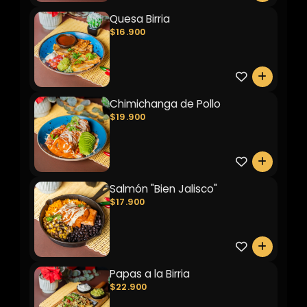
Quesa Birria
$16.900
0
Chimichanga de Pollo
$19.900
0
Salmón "Bien Jalisco"
$17.900
0
Papas a la Birria
$22.900